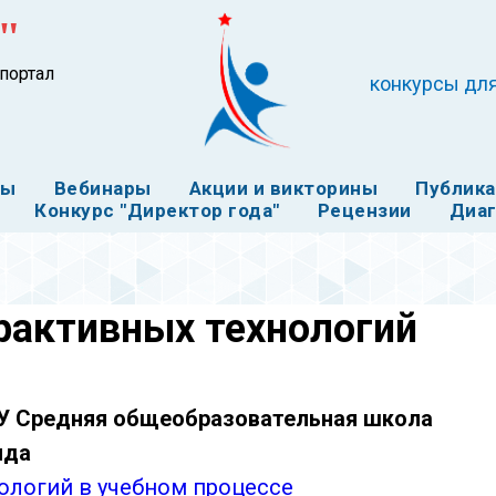
"
портал
конкурсы для
ты
Вебинары
Акции и викторины
Публик
Конкурс "Директор года"
Рецензии
Диаг
рактивных технологий
ОУ Средняя общеобразовательная школа
лда
ологий в учебном процессе