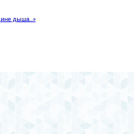
дине дыша…»