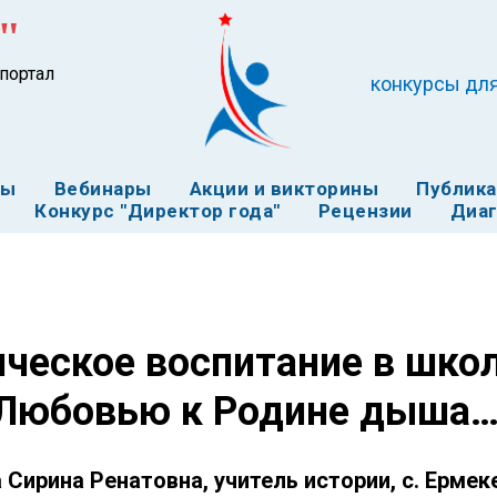
"
портал
конкурсы для
ты
Вебинары
Акции и викторины
Публик
Конкурс "Директор года"
Рецензии
Диаг
ческое воспитание в школ
«Любовью к Родине дыша…
Сирина Ренатовна, учитель истории, с. Ермек