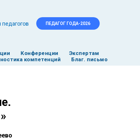
 педагогов
ПЕДАГОГ ГОДА-2026
ации
Конференции
Экспертам
ностика компетенций
Благ. письмо
е.
»
еево