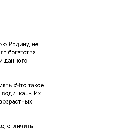
ою Родину, не
го богатства
ми данного
мать «Что такое
 водичка…». Их
 возрастных
хо, отличить