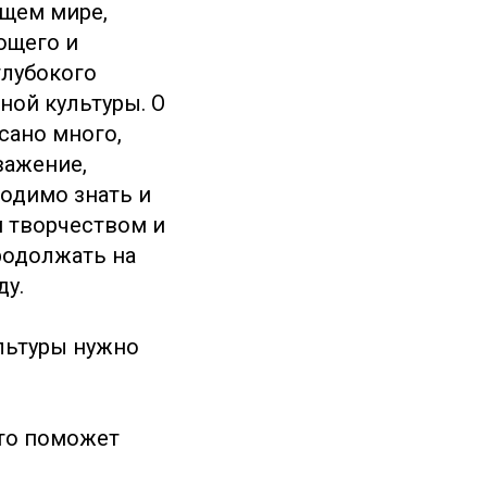
ющем мире,
ющего и
глубокого
ной культуры. О
сано много,
важение,
ходимо знать и
м творчеством и
родолжать на
ду.
льтуры нужно
Это поможет