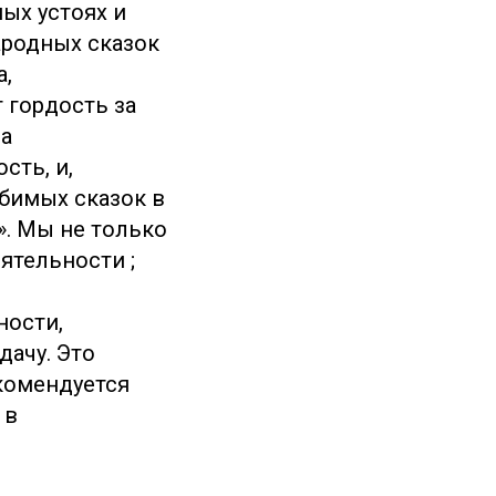
ых устоях и
ародных сказок
а,
 гордость за
ва
сть, и,
юбимых сказок в
». Мы не только
ятельности ;
ности,
ачу. Это
комендуется
 в