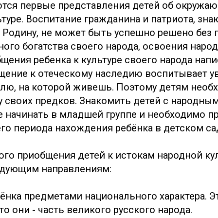
тся первые представления детей об окружа
туре. Воспитание гражданина и патриота, зна
Родину, не может быть успешно решено без 
ого богатства своего народа, освоения народ
щения ребенка к культуре своего народа напи
щение к отеческому наследию воспитывает у
млю, на которой живешь. Поэтому детям необ
ру своих предков. Знакомить детей с народны
е начинать в младшей группе и необходимо п
го периода нахождения ребёнка в детском са
го приобщения детей к истокам народной ку
едующим направлениям:
бёнка предметами национального характера. 
то они - часть великого русского народа.