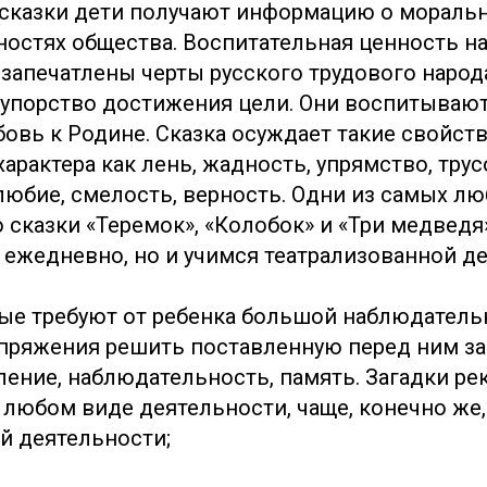
з сказки дети получают информацию о моральн
ностях общества. Воспитательная ценность н
х запечатлены черты русского трудового народ
 упорство достижения цели. Они воспитывают
бовь к Родине. Сказка осуждает такие свойст
арактера как лень, жадность, упрямство, трусо
любие, смелость, верность. Одни из самых л
о сказки «Теремок», «Колобок» и «Три медведя
 ежедневно, но и учимся театрализованной де
рые
требуют от ребенка большой наблюдатель
пряжения решить поставленную перед ним зад
ение, наблюдательность, память. Загадки ре
 любом виде деятельности, чаще, конечно же,
й деятельности;