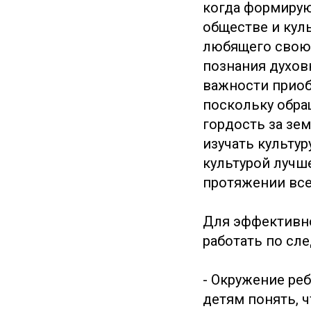
когда формирую
обществе и куль
любящего свою 
познания духовн
важности приоб
поскольку обра
гордость за зе
изучать культу
культурой лучш
протяжении все
Для эффективно
работать по сл
- Окружение ре
детям понять, ч