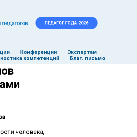
 педагогов
ПЕДАГОГ ГОДА-2026
ации
Конференции
Экспертам
ностика компетенций
Благ. письмо
нов
вами
фа
ости человека,