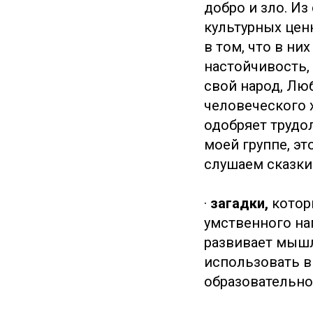
добро и зло. И
культурных цен
в том, что в ни
настойчивость,
свой народ, Лю
человеческого х
одобряет трудо
моей группе, эт
слушаем сказки
·
загадки,
кото
умственного на
развивает мышл
использовать в
образовательно