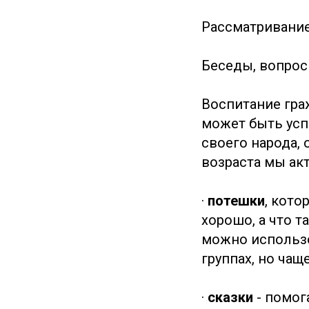
Рассматривание
Беседы, вопрос
Воспитание гра
может быть усп
своего народа,
возраста мы ак
·
потешки
, кото
хорошо, а что т
можно использо
группах, но чащ
·
сказки
- помог