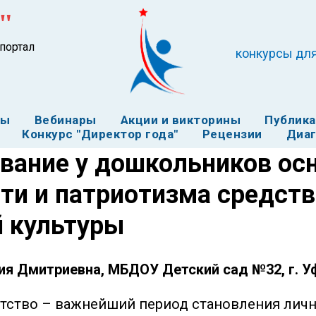
"
портал
конкурсы для
ты
Вебинары
Акции и викторины
Публик
Конкурс "Директор года"
Рецензии
Диаг
вание у дошкольников ос
ти и патриотизма средст
й культуры
ия Дмитриевна, МБДОУ Детский сад №32, г. У
ство – важнейший период становления личн