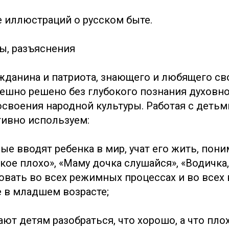
 иллюстраций о русском быте.
ы, разъяснения
жданина и патриота, знающего и любящего св
ешно решено без глубокого познания духовно
 освоения народной культуры. Работая с деть
тивно используем:
рые вводят ребенка в мир, учат его жить, пони
акое плохо», «Маму дочка слушайся», «Водичка,
вать во всех режимных процессах и во всех
е в младшем возрасте;
ают детям разобраться, что хорошо, а что пло