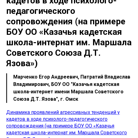
кадетов в ходе психолого-
педагогического
сопровождения (на примере
БОУ ОО «Казачья кадетская
школа-интернат им. Маршала
Советского Союза Д.Т.
Язова»)
Марченко Егор Андреевич, Патратий Владислав
Владимирович, БОУ ОО "Казачья кадетская
школа-интернет имени Маршала Советского
Союза Д.Т. Язова", г. Омск
Динамика проявлений агрессивных тенденций у
кадетов в ходе психолого-педагогического
сопровождения (на примере БОУ ОО «Казачья
кадетская школа-интернат им. Маршала Советского