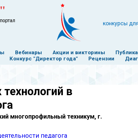
"
портал
конкурсы для
ты
Вебинары
Акции и викторины
Публик
Конкурс "Директор года"
Рецензии
Диаг
 технологий в
ога
кий многопрофильный техникум, г.
деятельности педагога