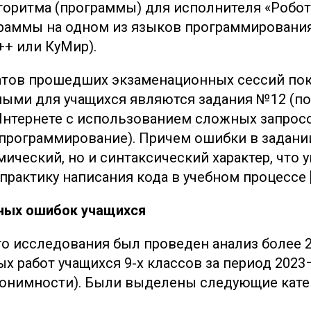
горитма (программы) для исполнителя «Робот
раммы на одном из языков программирования
C++ или КуМир).
атов прошедших экзаменационных сессий пок
ыми для учащихся являются задания №12 (п
нтернете с использованием сложных запросо
(программирование). Причем ошибки в задани
ический, но и синтаксический характер, что 
рактику написания кода в учебном процессе [
чных ошибок учащихся
го исследования был проведен анализ более 
 работ учащихся 9-х классов за период 2023–2
нонимности). Были выделены следующие кате