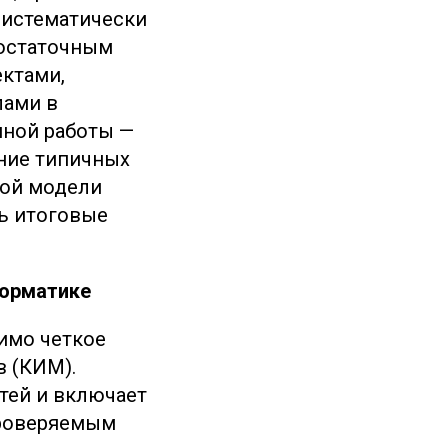
систематически
достаточным
ектами,
лами в
нной работы —
ние типичных
кой модели
ь итоговые
форматике
имо четкое
 (КИМ).
тей и включает
проверяемым