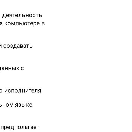
ю деятельность
на компьютере в
и создавать
данных с
о исполнителя
ьном языке
 предполагает