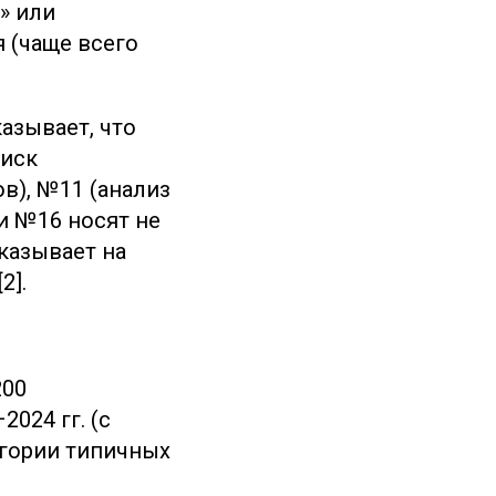
» или
 (чаще всего
азывает, что
оиск
в), №11 (анализ
и №16 носят не
указывает на
2].
200
024 гг. (с
гории типичных