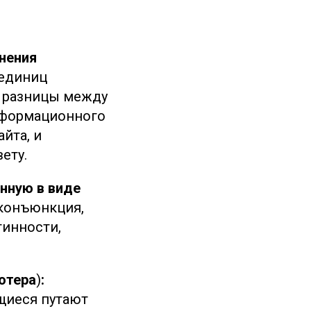
нения
единиц
м разницы между
нформационного
айта, и
ету.
нную в виде
 конъюнкция,
тинности,
ютера
)
:
щиеся путают