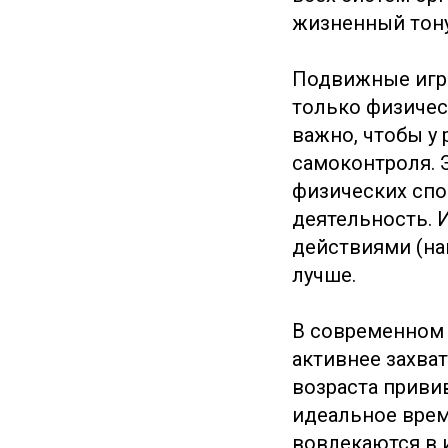
жизненный тону
Подвижные игры
только физичес
важно, чтобы у
самоконтроля. 
физических спо
деятельность. 
действиями (на
лучше.
В современном 
активнее захва
возраста приви
идеальное врем
вовлекаются в 