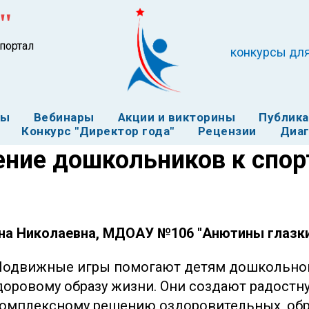
"
портал
конкурсы для
ты
Вебинары
Акции и викторины
Публик
Конкурс "Директор года"
Рецензии
Диаг
ние дошкольников к спор
на Николаевна, МДОАУ №106 "Анютины глазки"
 Подвижные игры помогают детям дошкольног
доровому образу жизни. Они создают радостн
комплексному решению оздоровительных, обр