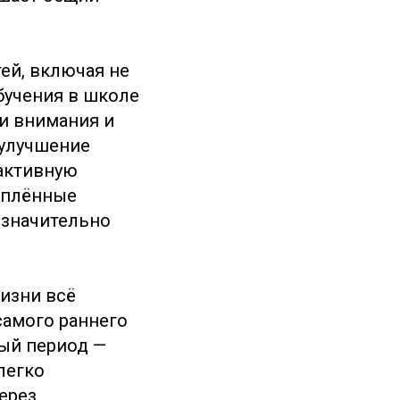
ей, включая не
бучения в школе
и внимания и
 улучшение
активную
еплённые
 значительно
изни всё
самого раннего
ый период —
легко
ерез