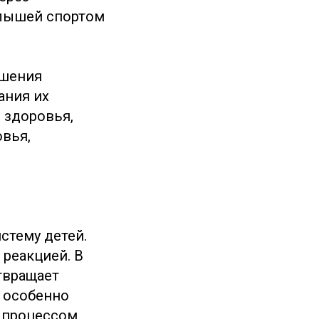
алышей спортом
чшения
ания их
 здоровья,
вья,
стему детей.
 реакцией. В
твращает
 особенно
д процессом