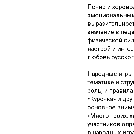
Пение и хорово
эмоциональным
выразительнос
значение в педа
физической сил
настрой и интер
любовь русског
Народные игры 
тематике и стр
роль, и правила
«Курочка» и дру
основное внима
«Много троих, х
участников опр
в народных игр