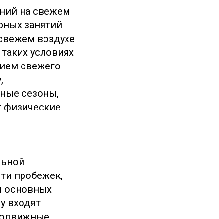
ений на свежем
рных занятий
 свежем воздухе
 таких условиях
нием свежего
,
зные сезоны,
т физические
льной
яти пробежек,
я основных
у входят
 подвижные