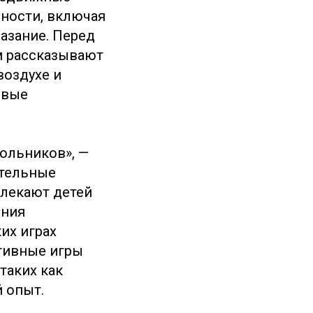
ности, включая
лазание. Перед
м рассказывают
воздухе и
овые
ольников», —
ательные
влекают детей
ения
их играх
ртивные игры
таких как
й опыт.