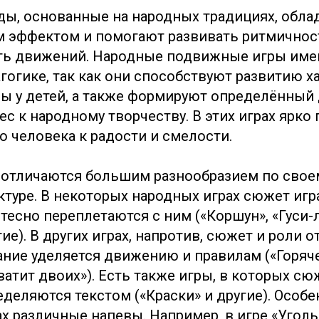
ды, основанные на народных традициях, обл
 эффектом и помогают развивать ритмичнос
ть движений. Народные подвижные игры име
гогике, так как они способствуют развитию ха
ы у детей, а также формируют определённый
ес к народному творчеству. В этих играх ярко
о человека к радости и смелости.
отличаются большим разнообразием по свое
уктуре. В некоторых народных играх сюжет иг
 тесно переплетаются с ним («Коршун», «Гуси-
гие). В других играх, напротив, сюжет и роли о
ние уделяется движению и правилам («Горяче
ватит двоих»). Есть также игры, в которых сю
еделяются текстом («Краски» и другие). Особ
ах различные напевы. Например, в игре «Угол