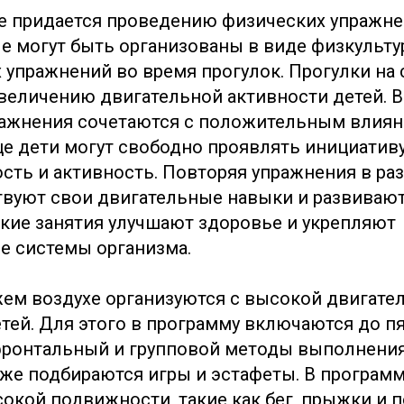
е придается проведению физических упражн
ые могут быть организованы в виде физкульту
 упражнений во время прогулок. Прогулки на
величению двигательной активности детей. В
ражнения сочетаются с положительным влия
це дети могут свободно проявлять инициативу
сть и активность. Повторяя упражнения в ра
вуют свои двигательные навыки и развиваю
акие занятия улучшают здоровье и укрепляют
е системы организма.
жем воздухе организуются с высокой двигате
тей. Для этого в программу включаются до п
фронтальный и групповой методы выполнени
кже подбираются игры и эстафеты. В программ
окой подвижности, такие как бег, прыжки и