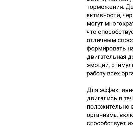
торможения. Де
активности, че
могут многократ
что способству
отличным спосо
формировать на
двигательная д
эмоции, стимул
работу всех орг
Для эффективно
двигались в те
положительно в
организма, вкл
способствует и