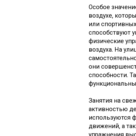
Особое значени
воздухе, котор
или спортивных
способствуют у
физические уп
воздуха. На ули
самостоятельно
они совершенст
способности. Т
функциональны
Занятия на све
активностью де
используются 
движений, а та
упражнения выс