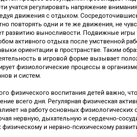
ти учатся регулировать напряжение внимани
редуя движения с отдыхом. Сосредоточившись 
но повторять одни и те же движения, не чувс
ет развитию выносливости. Подвижные игры
бом активного отдыха после умственной ра
выки ориентации в пространстве. Таким обра
еятельность в игровой форме вызывает пол
ирует физиологические процессы в организме
анов и систем.
го физического воспитания детей важно, чт
чение всего дня. Регулярная физическая актив
лияет на работу основных физиологических 
ючая нервную, дыхательную и сердечно-сосуди
х физическому и нервно-психическому развит