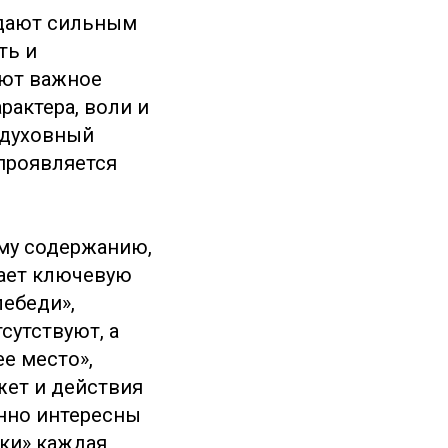
адают сильным
ть и
ют важное
рактера, воли и
 духовный
 проявляется
му содержанию,
рает ключевую
лебеди»,
тсутствуют, а
е место»,
жет и действия
енно интересны
ьки» каждая