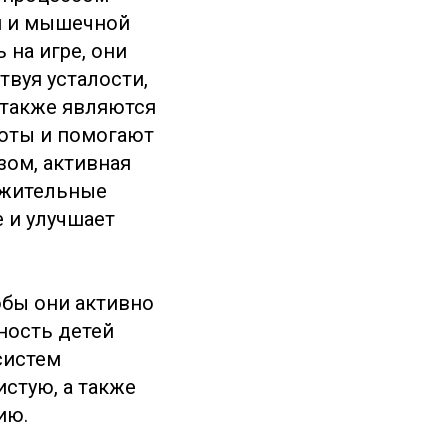
я и мышечной
на игре, они
твуя усталости,
 также являются
боты и помогают
зом, активная
ожительные
 и улучшает
обы они активно
ность детей
систем
стую, а также
ию.