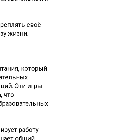
креплять своё
зу жизни.
тания, который
гательных
ций. Эти игры
, что
образовательных
ирует работу
ышает общий