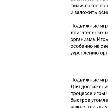
физическое во
и заложить осн
Подвижные игры
двигательных на
организма. Игры
особенно на св
укреплению орг
Подвижные игры
Для достижения
процессе игры 
быстрое утомле
важно, так как