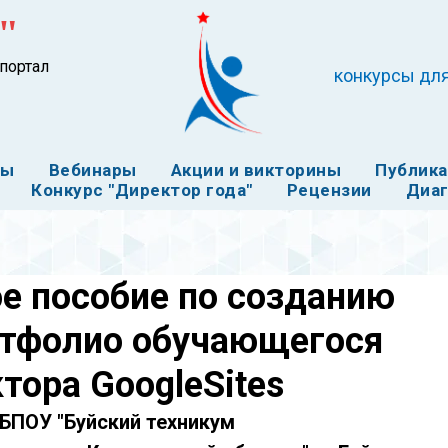
"
портал
конкурсы для
ты
Вебинары
Акции и викторины
Публик
Конкурс "Директор года"
Рецензии
Диаг
е пособие по созданию
ортфолио обучающегося
тора GoogleSites
БПОУ "Буйский техникум