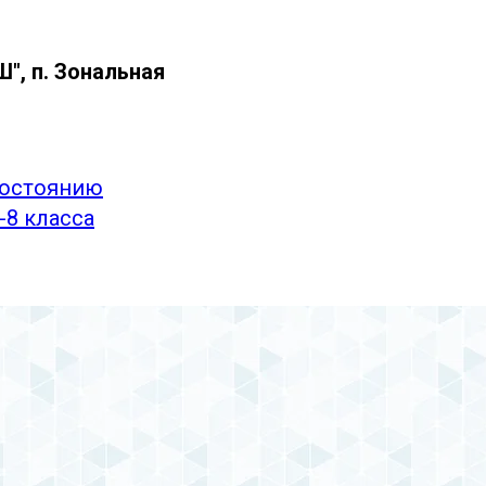
", п. Зональная
состоянию
-8 класса