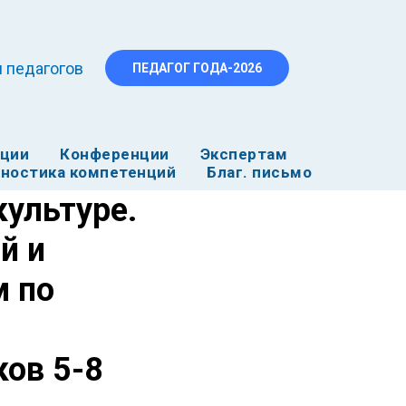
 педагогов
ПЕДАГОГ ГОДА-2026
ации
Конференции
Экспертам
ностика компетенций
Благ. письмо
ультуре.
й и
м по
ков 5-8