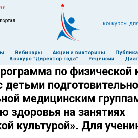
"
портал
конкурсы для
ты
Вебинары
Акции и викторины
Публик
Конкурс "Директор года"
Рецензии
Диаг
рограмма по физической к
с детьми подготовительно
ьной медицинским группа
ю здоровья на занятиях
ой культурой». Для учени