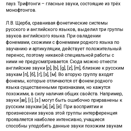
пауз. Трифтонги – гласные звуки, состоящие из трёх
монофтонгов.
Л.В. Щерба, сравнивая фонетические системы
русского и английского языков, выделил три группы
звуков английского языка. При овладении
фонемами, схожими с фонемами родного языка по
звучанию и артикуляции, действует положительный
перенос, поэтому никакой специальной работы с
ними не предусматривается. Сюда можно отнести
английские звуки [p], [b], [g], [z], [m], близкие к русским
звукам [п], [б], [г], [з], [м]. Во вторую группу входят
фонемы, которые отличаются от фонем родного
языка существенными признаками, но кажутся
похожими, в силу наличия общих свойств. Например,
звуки [æ], [i:], [з:] могут быть ошибочно приравнены к
русским звукам [а], [и], [ё]. При восприятии и
произнесении звуков этой группы интерференция
проявляется наиболее интенсивно, учащиеся
способны уподобить данные звуки похожим звукам