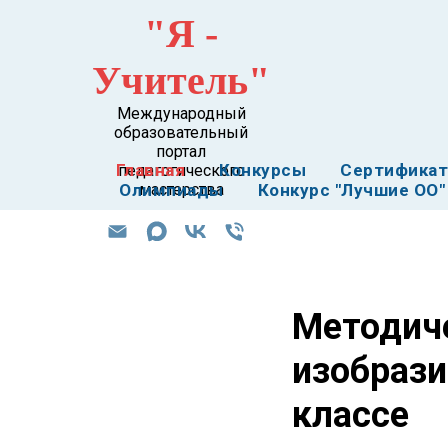
"Я -
Учитель"
Международный
образовательный
портал
Главная
Конкурсы
Сертифика
педагогического
Олимпиады
мастерства
Конкурс "Лучшие ОО"
Методиче
изобрази
классе