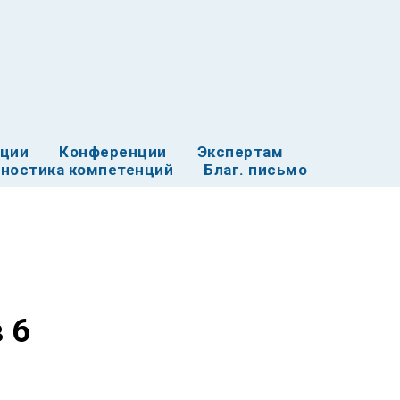
ации
Конференции
Экспертам
ностика компетенций
Благ. письмо
 6