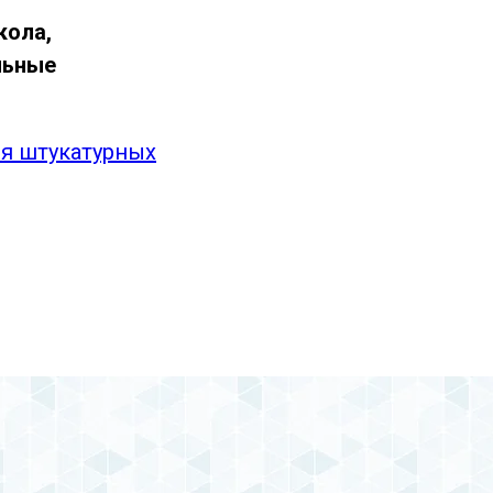
кола,
льные
ия штукатурных