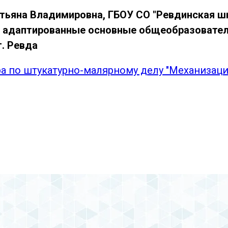
тьяна Владимировна, ГБОУ СО "Ревдинская ш
 адаптированные основные общеобразовате
г. Ревда
ра по штукатурно-малярному делу "Механизац