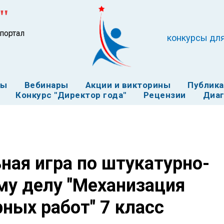
"
портал
конкурсы для
ты
Вебинары
Акции и викторины
Публик
Конкурс "Директор года"
Рецензии
Диаг
ная игра по штукатурно-
у делу "Механизация
ных работ" 7 класс