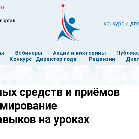
"
портал
конкурсы для
ты
Вебинары
Акции и викторины
Публик
Конкурс "Директор года"
Рецензии
Диаг
ных средств и приёмов
рмирование
выков на уроках