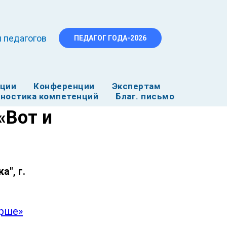
 педагогов
ПЕДАГОГ ГОДА-2026
ации
Конференции
Экспертам
ностика компетенций
Благ. письмо
«Вот и
", г.
арше»