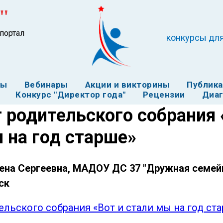
"
портал
конкурсы для
ты
Вебинары
Акции и викторины
Публик
Конкурс "Директор года"
Рецензии
Диаг
 родительского собрания 
 на год старше»
ена Сергеевна, МАДОУ ДС 37 "Дружная семейка
ск
ельского собрания «Вот и стали мы на год ст