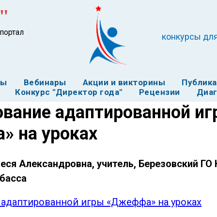
"
портал
конкурсы для
ты
Вебинары
Акции и викторины
Публик
Конкурс "Директор года"
Рецензии
Диаг
вание адаптированной и
» на уроках
еся Александровна, учитель, Березовский ГО
збасса
адаптированной игры «Джеффа» на уроках