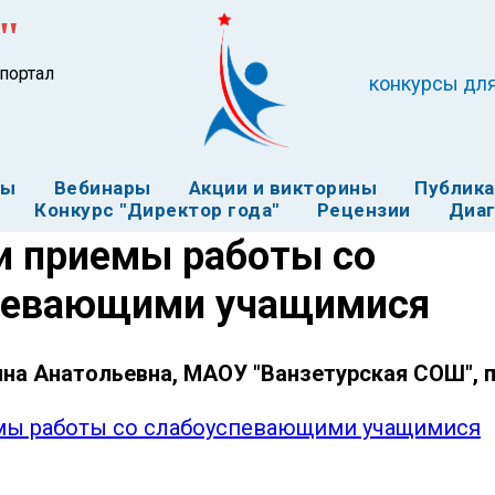
"
портал
конкурсы для
ты
Вебинары
Акции и викторины
Публик
Конкурс "Директор года"
Рецензии
Диаг
и приемы работы со
певающими учащимися
на Анатольевна, МАОУ "Ванзетурская СОШ", п
мы работы со слабоуспевающими учащимися