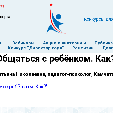
"
портал
конкурсы для
ты
Вебинары
Акции и викторины
Публик
Конкурс "Директор года"
Рецензии
Диаг
Общаться с ребёнком. Как
тьяна Николаевна, педагог-психолог, Камчат
я с ребёнком. Как?"