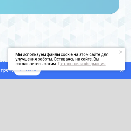
Мы используем файлы cookie на этом сайте для
улучшения работы. Оставаясь на сайте, Вы
айта Ростелеком
соглашаетесь с этим.
Детальная информация
отреть
ПЕРЕЙТИ
ычный скриншот страницы сайта,
зданию скриншота.
Ctrl + A
(в английской раскладке);