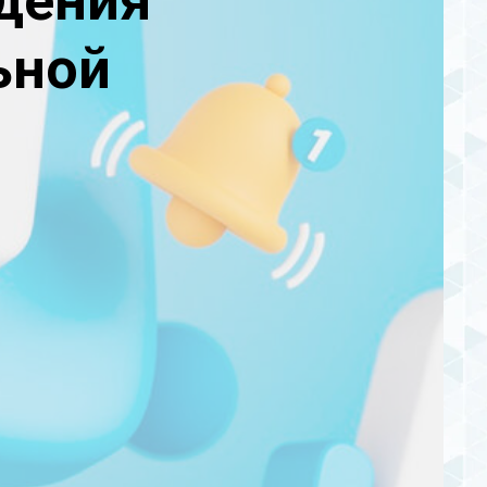
дения
ьной