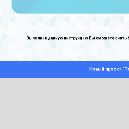
Выполнив данную инструкцию Вы сможете снять б
Как сделать ск
Новый проект "П
При создании скриншота необходимо
которую блокирует фильтр.
Необход
1. Зайти на заблокированную стран