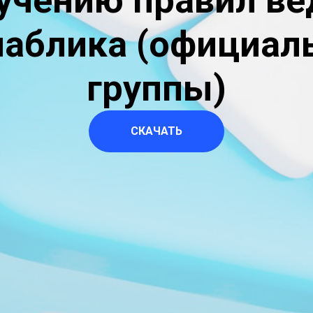
зучению правил ве
паблика (официал
группы)
СКАЧАТЬ