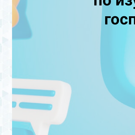
по и
гос