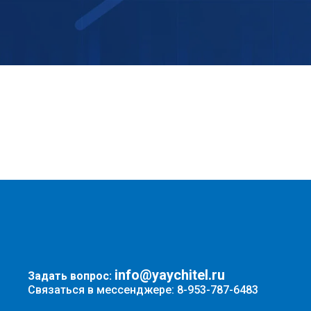
info@yaychitel.ru
Задать вопрос:
Связаться в мессенджере: 8-953-787-6483